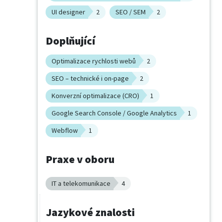
UI designer
2
SEO / SEM
2
Doplňující
Optimalizace rychlosti webů
2
SEO – technické i on-page
2
Konverzní optimalizace (CRO)
1
Google Search Console / Google Analytics
1
Webflow
1
Praxe v oboru
IT a telekomunikace
4
Jazykové znalosti