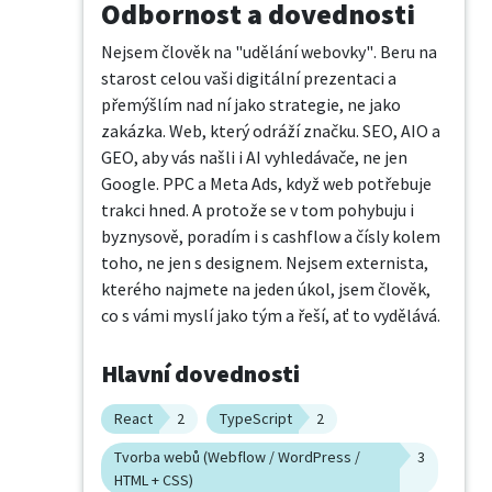
Odbornost a dovednosti
Nejsem člověk na "udělání webovky". Beru na 
starost celou vaši digitální prezentaci a 
přemýšlím nad ní jako strategie, ne jako 
zakázka. Web, který odráží značku. SEO, AIO a 
GEO, aby vás našli i AI vyhledávače, ne jen 
Google. PPC a Meta Ads, když web potřebuje 
trakci hned. A protože se v tom pohybuju i 
byznysově, poradím i s cashflow a čísly kolem 
toho, ne jen s designem. Nejsem externista, 
kterého najmete na jeden úkol, jsem člověk, 
co s vámi myslí jako tým a řeší, ať to vydělává.
Hlavní dovednosti
React
2
TypeScript
2
Tvorba webů (Webflow / WordPress /
3
HTML + CSS)