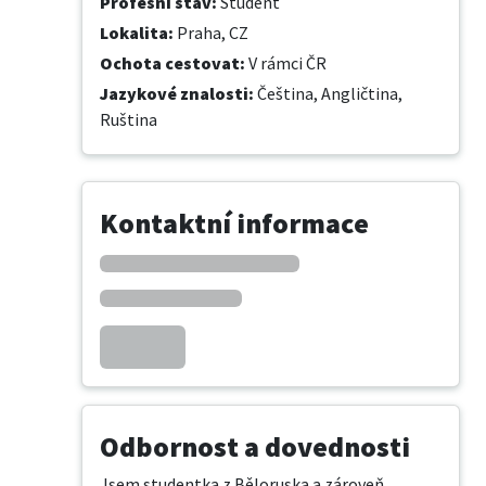
Profesní stav
:
Student
Lokalita
:
Praha, CZ
Ochota cestovat
:
V rámci ČR
Jazykové znalosti
:
Čeština,
Angličtina,
Ruština
Kontaktní informace
Odbornost a dovednosti
Jsem studentka z Běloruska a zároveň 