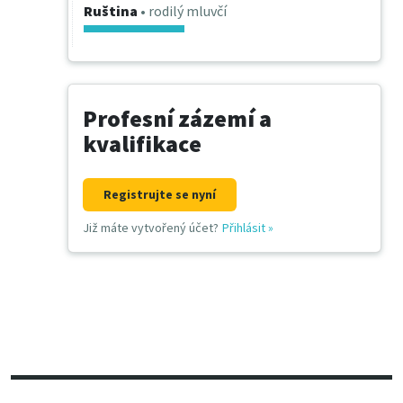
Ruština
• rodilý mluvčí
Profesní zázemí a
kvalifikace
Registrujte se nyní
Již máte vytvořený účet?
Přihlásit
»