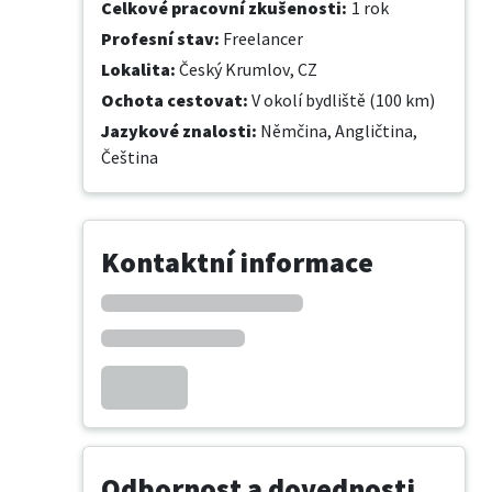
Celkové pracovní zkušenosti
:
1 rok
Profesní stav
:
Freelancer
Lokalita
:
Český Krumlov, CZ
Ochota cestovat
:
V okolí bydliště (100 km)
Jazykové znalosti
:
Němčina,
Angličtina,
Čeština
Kontaktní informace
Odbornost a dovednosti