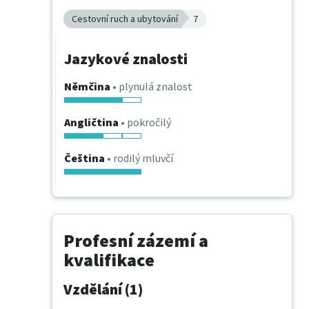
Cestovní ruch a ubytování
7
Jazykové znalosti
Němčina
• plynulá znalost
Angličtina
• pokročilý
Čeština
• rodilý mluvčí
Profesní zázemí a
kvalifikace
Vzdělání (1)