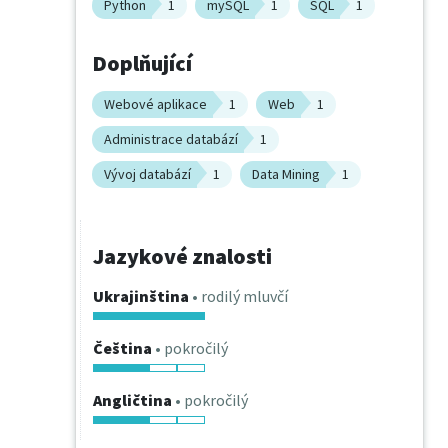
Python
1
mySQL
1
SQL
1
Doplňující
Webové aplikace
1
Web
1
Administrace databází
1
Vývoj databází
1
Data Mining
1
Jazykové znalosti
Ukrajinština
• rodilý mluvčí
Čeština
• pokročilý
Angličtina
• pokročilý