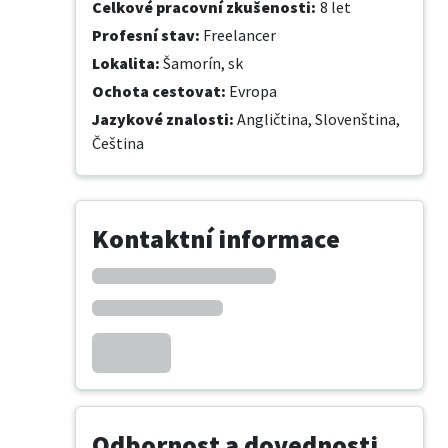
Celkové pracovní zkušenosti
:
8 let
Profesní stav
:
Freelancer
Lokalita
:
Šamorín, sk
Ochota cestovat
:
Evropa
Jazykové znalosti
:
Angličtina,
Slovenština,
Čeština
Kontaktní informace
Odbornost a dovednosti