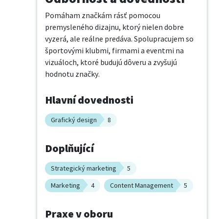
Pomáham značkám rásť pomocou 
premysleného dizajnu, ktorý nielen dobre 
vyzerá, ale reálne predáva. Spolupracujem so 
športovými klubmi, firmami a eventmi na 
vizuáloch, ktoré budujú dôveru a zvyšujú 
hodnotu značky.
Hlavní dovednosti
Grafický design
8
Doplňující
Strategický marketing
5
Marketing
4
Content Management
5
Praxe v oboru