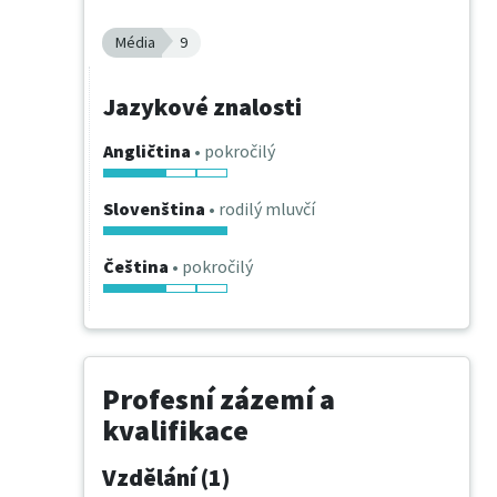
Média
9
Jazykové znalosti
Angličtina
• pokročilý
Slovenština
• rodilý mluvčí
Čeština
• pokročilý
Profesní zázemí a
kvalifikace
Vzdělání (1)