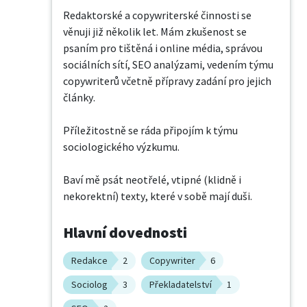
Redaktorské a copywriterské činnosti se 
věnuji již několik let. Mám zkušenost se 
psaním pro tištěná i online média, správou 
sociálních sítí, SEO analýzami, vedením týmu 
copywriterů včetně přípravy zadání pro jejich 
články.

Příležitostně se ráda připojím k týmu 
sociologického výzkumu.

Baví mě psát neotřelé, vtipné (klidně i 
nekorektní) texty, které v sobě mají duši.
Hlavní dovednosti
Redakce
2
Copywriter
6
Sociolog
3
Překladatelství
1