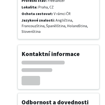
Profesní stav
:
Freelancer
Lokalita
:
Praha, CZ
Ochota cestovat
:
V rámci ČR
Jazykové znalosti
:
Angličtina,
Francouzština,
Španělština,
Holandština,
Slovenština
Kontaktní informace
Odbornost a dovednosti