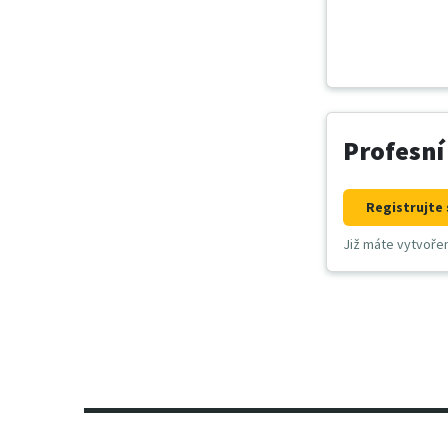
Profesní
Registrujte 
Již máte vytvoře