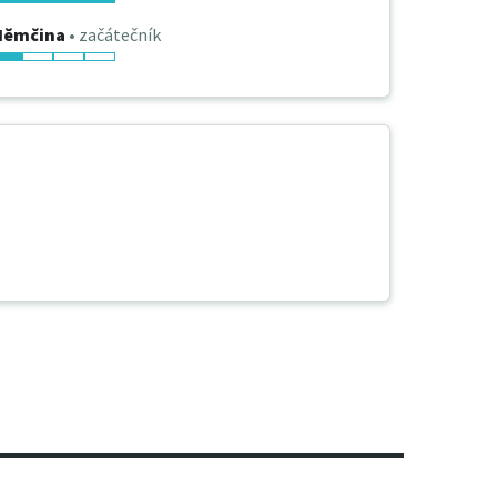
Němčina
• začátečník