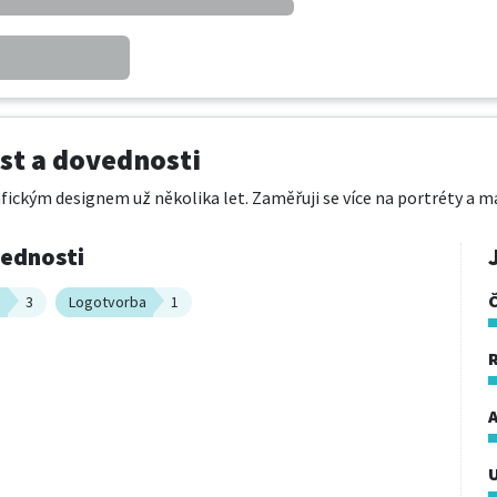
t a dovednosti
ickým designem už několika let. Zaměřuji se více na portréty a mal
vednosti
n
3
Logotvorba
1
A
U