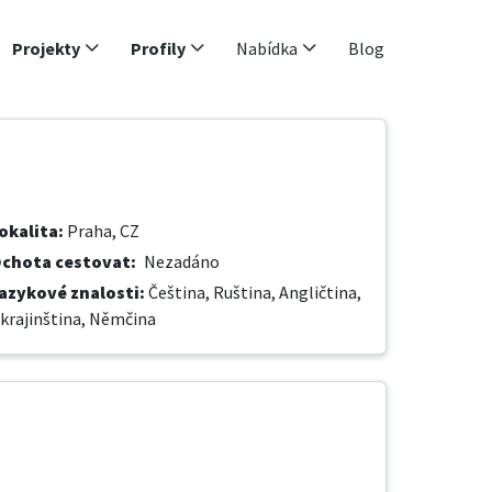
Projekty
Profily
Nabídka
Blog
okalita
:
Praha, CZ
chota cestovat
:
Nezadáno
azykové znalosti
:
Čeština,
Ruština,
Angličtina,
krajinština,
Němčina