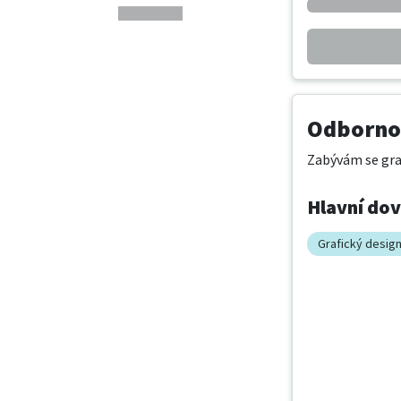
Odbornos
Zabývám se graf
Hlavní do
Grafický desig