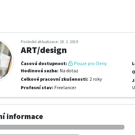
Poslední aktualizace
: 28. 2. 2019
ART/design
Časová dostupnost
:
Pouze pro členy
L
Hodinová sazba
:
Na dotaz
O
Celkové pracovní zkušenosti
:
2 roky
J
Profesní stav
:
Freelancer
U
í informace