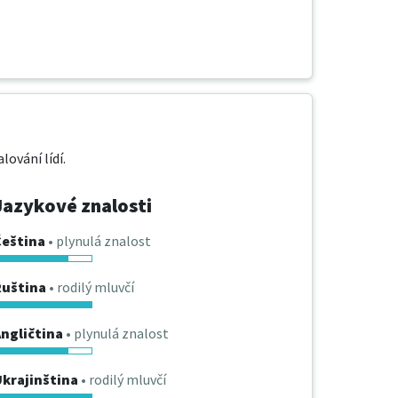
ování lídí.
Jazykové znalosti
Čeština
• plynulá znalost
Ruština
• rodilý mluvčí
ngličtina
• plynulá znalost
krajinština
• rodilý mluvčí