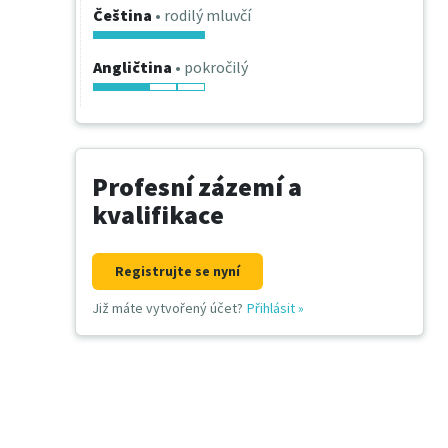
Čeština
• rodilý mluvčí
Angličtina
• pokročilý
Profesní zázemí a
kvalifikace
Registrujte se nyní
Již máte vytvořený účet?
Přihlásit
»