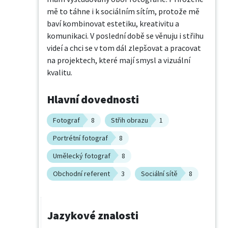
mě to táhne i k sociálním sítím, protože mě 
baví kombinovat estetiku, kreativitu a 
komunikaci. V poslední době se věnuju i střihu 
videí a chci se v tom dál zlepšovat a pracovat 
na projektech, které mají smysl a vizuální 
kvalitu.
Hlavní dovednosti
Fotograf
8
Střih obrazu
1
Portrétní fotograf
8
Umělecký fotograf
8
Obchodní referent
3
Sociální sítě
8
Jazykové znalosti