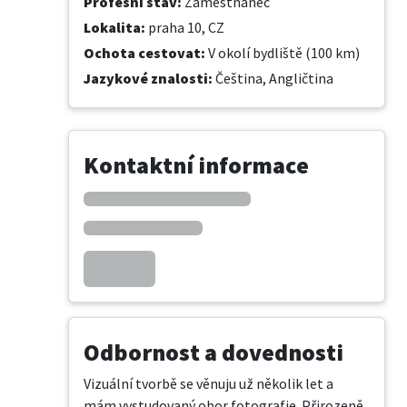
Profesní stav
:
Zaměstnanec
Lokalita
:
praha 10, CZ
Ochota cestovat
:
V okolí bydliště (100 km)
Jazykové znalosti
:
Čeština,
Angličtina
Kontaktní informace
Odbornost a dovednosti
Vizuální tvorbě se věnuju už několik let a 
mám vystudovaný obor fotografie. Přirozeně 