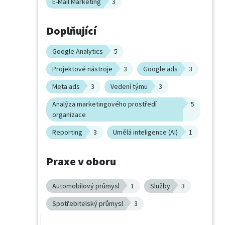
E-Mail Marketing
3
Doplňující
Google Analytics
5
Projektové nástroje
3
Google ads
3
Meta ads
3
Vedení týmu
3
Analýza marketingového prostředí
5
organizace
Reporting
3
Umělá inteligence (AI)
1
Praxe v oboru
Automobilový průmysl
1
Služby
3
Spotřebitelský průmysl
3