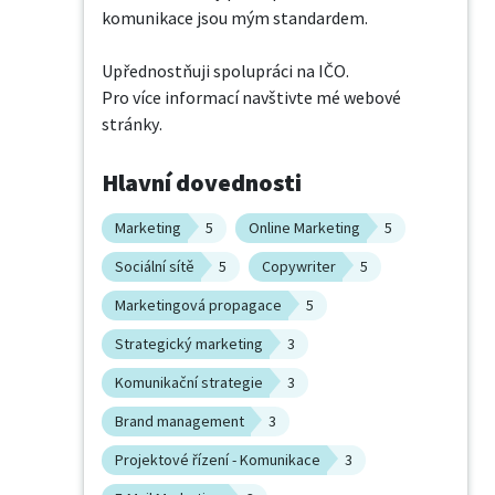
komunikace jsou mým standardem.

Upřednostňuji spolupráci na IČO.

Pro více informací navštivte mé webové 
stránky.
Hlavní dovednosti
Marketing
5
Online Marketing
5
Sociální sítě
5
Copywriter
5
Marketingová propagace
5
Strategický marketing
3
Komunikační strategie
3
Brand management
3
Projektové řízení - Komunikace
3