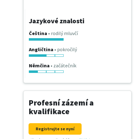
Jazykové znalosti
Čeština
• rodilý mluvčí
Angličtina
• pokročilý
Němčina
• začátečník
Profesní zázemí a
kvalifikace
Registrujte se nyní