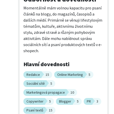
Momentálně mám volnou kapacitu pro psaní 
článků na blogy, do magazínů, časopisů a 
dalších médií. Primárně se věnuji lifestylovým 
tématům, kultuře, aktivnímu životnímu 
stylu, zdravé stravě a různým pohybovým 
aktivitám. Dále mohu nabídnout správu 
sociálních sítí a psaní produktových textů v e-
shopech.
Hlavní dovednosti
Redakce
15
Online Marketing
5
Sociální sítě
5
Marketingová propagace
10
Copywriter
5
Blogger
5
PR
3
Psaní textů
15