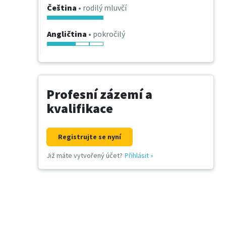
Čeština
• rodilý mluvčí
Angličtina
• pokročilý
Profesní zázemí a
kvalifikace
Registrujte se nyní
Již máte vytvořený účet?
Přihlásit
»