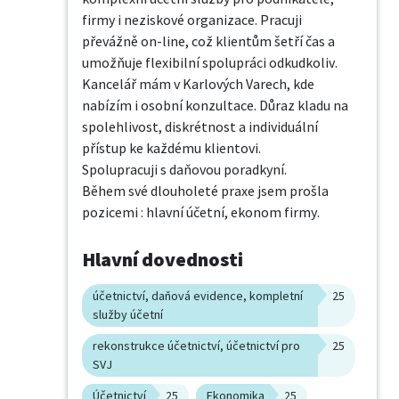
firmy i neziskové organizace. Pracuji 
převážně on-line, což klientům šetří čas a 
umožňuje flexibilní spolupráci odkudkoliv. 
Kancelář mám v Karlových Varech, kde 
nabízím i osobní konzultace. Důraz kladu na 
spolehlivost, diskrétnost a individuální 
přístup ke každému klientovi.

Spolupracuji s daňovou poradkyní.

Během své dlouholeté praxe jsem prošla 
pozicemi : hlavní účetní, ekonom firmy.
Hlavní dovednosti
účetnictví, daňová evidence, kompletní
25
služby účetní
rekonstrukce účetnictví, účetnictví pro
25
SVJ
Účetnictví
25
Ekonomika
25