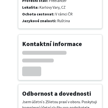
Profesní stav
:
Freelancer
Lokalita
:
Karlovy Vary, CZ
Ochota cestovat
:
V rámci ČR
Jazykové znalosti
:
Ruština
Kontaktní informace
Odbornost a dovednosti
Jsem účetní s 25letou praxí v oboru. Poskytuji 
komplexní účetní služby pro podnikatele, 