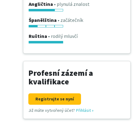
Angličtina
• plynulá znalost
Španělština
• začátečník
Ruština
• rodilý mluvčí
Profesní zázemí a
kvalifikace
Registrujte se nyní
Již máte vytvořený účet?
Přihlásit
»