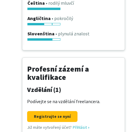
Čeština
• rodilý mluvčí
Angličtina
• pokročilý
Slovenština
• plynulá znalost
Profesní zázemí a
kvalifikace
Vzdělání (1)
Podívejte se na vzdělání freelancera.
Registrujte se nyní
Již máte vytvořený účet?
Přihlásit
»