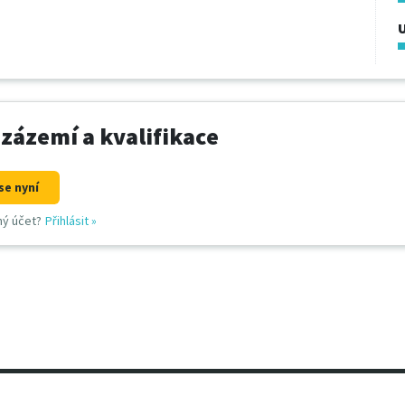
U
 zázemí a kvalifikace
se nyní
ný účet?
Přihlásit
»