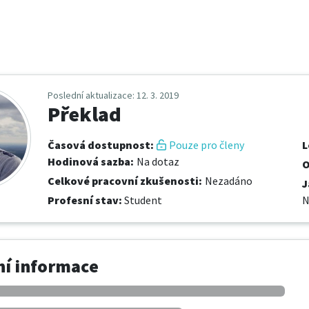
Poslední aktualizace
: 12. 3. 2019
Překlad
Časová dostupnost
:
Pouze pro členy
L
Hodinová sazba
:
Na dotaz
O
Celkové pracovní zkušenosti
:
Nezadáno
J
Profesní stav
:
Student
N
í informace