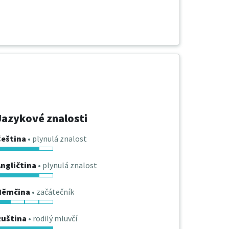
Jazykové znalosti
Čeština
• plynulá znalost
ngličtina
• plynulá znalost
Němčina
• začátečník
Ruština
• rodilý mluvčí