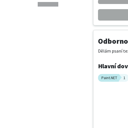
Odbornos
Dělám psaní tex
Hlavní do
Paint.NET
1