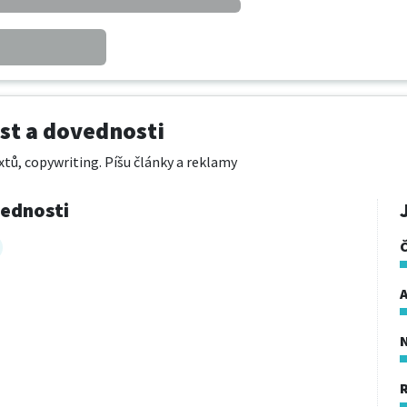
t a dovednosti
tů, copywriting. Píšu články a reklamy
vednosti
A