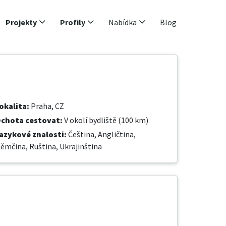
Projekty
Profily
Nabídka
Blog
okalita
:
Praha, CZ
chota cestovat
:
V okolí bydliště (100 km)
azykové znalosti
:
Čeština,
Angličtina,
ěmčina,
Ruština,
Ukrajinština