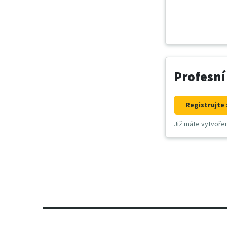
Profesní
Registrujte 
Již máte vytvoře