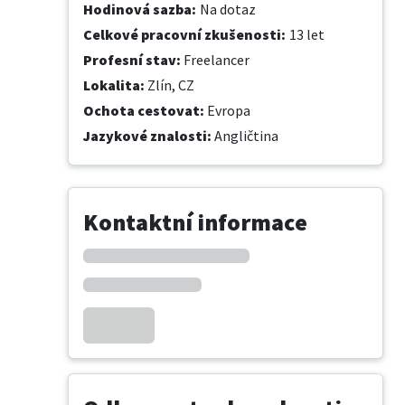
Hodinová sazba
:
Na dotaz
Celkové pracovní zkušenosti
:
13 let
Profesní stav
:
Freelancer
Lokalita
:
Zlín, CZ
Ochota cestovat
:
Evropa
Jazykové znalosti
:
Angličtina
Kontaktní informace