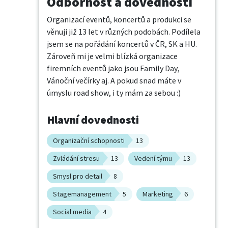
Odbornost a dovednosti
Organizací eventů, koncertů a produkci se 
věnuji již 13 let v různých podobách. Podílela 
jsem se na pořádání koncertů v ČR, SK a HU. 
Zároveň mi je velmi blízká organizace 
firemních eventů jako jsou Family Day, 
Vánoční večírky aj. A pokud snad máte v 
úmyslu road show, i ty mám za sebou :)
Hlavní dovednosti
Organizační schopnosti
13
Zvládání stresu
13
Vedení týmu
13
Smysl pro detail
8
Stagemanagement
5
Marketing
6
Social media
4