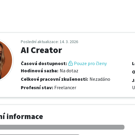
Poslední aktualizace
: 14. 3. 2026
AI Creator
Časová dostupnost
:
Pouze pro členy
L
Hodinová sazba
:
Na dotaz
O
Celkové pracovní zkušenosti
:
Nezadáno
J
Profesní stav
:
Freelancer
U
í informace