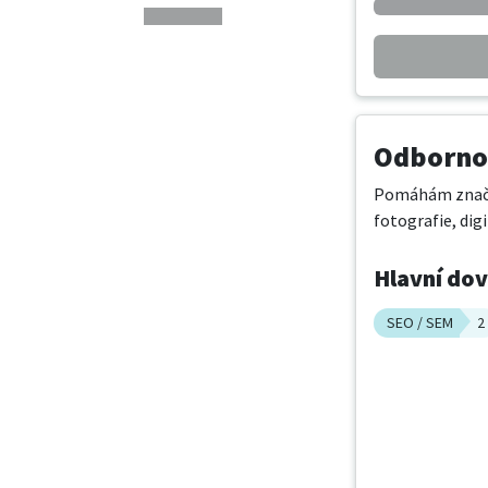
Odbornos
Pomáhám značkám
fotografie, dig
Hlavní do
SEO / SEM
2