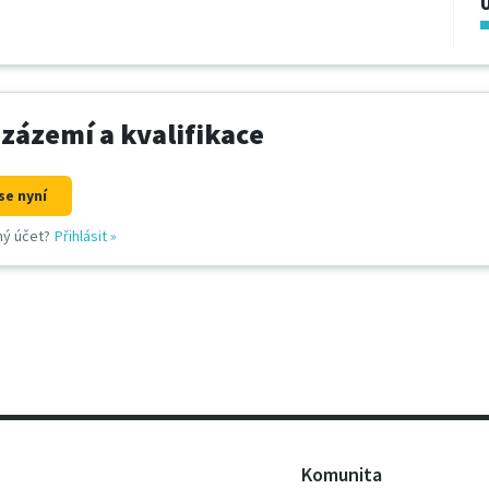
U
 zázemí a kvalifikace
se nyní
ný účet?
Přihlásit
»
Komunita