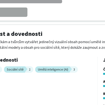
t a dovednosti
 a tvůrcům vytvářet jedinečný vizuální obsah pomocí umělé inteli
itální modely a obsah pro sociální sítě, který dokáže zaujmout a zv
vednosti
Sociální sítě
2
Umělá inteligence (AI)
3
A