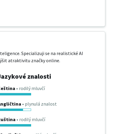
gence. Specializuji se na realistické AI 
ýšit atraktivitu značky online.
Jazykové znalosti
Čeština
• rodilý mluvčí
ngličtina
• plynulá znalost
Ruština
• rodilý mluvčí