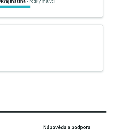
krajinština
• rodilý mluvčí
Nápověda a podpora