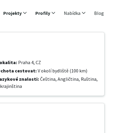
Projekty
Profily
Nabídka
Blog
okalita
:
Praha 4, CZ
chota cestovat
:
V okolí bydliště (100 km)
azykové znalosti
:
Čeština,
Angličtina,
Ruština,
krajinština