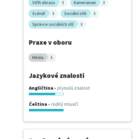
Střih obrazu
3
Kameraman
3
Scénář
3
Sociální sítě
3
Správce sociálních sítí
3
Praxe v oboru
Média
3
Jazykové znalosti
Angličtina
• plynulá znalost
Čeština
• rodilý mluvčí