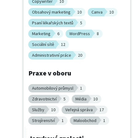
Copywriter
10
Obsahový marketing
10
Canva
10
Psaní lékařských textů
5
Marketing
6
WordPress
8
Sociální sítě
12
Administrativní práce
20
Praxe v oboru
Automobilový průmysl
1
Zdravotnictví
5
Média
10
Služby
10
Veřejná správa
17
Strojírenství
1
Maloobchod
1