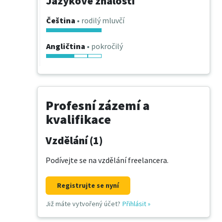
Jazykové znalosti
Čeština
• rodilý mluvčí
Angličtina
• pokročilý
Profesní zázemí a
kvalifikace
Vzdělání (1)
Podívejte se na vzdělání freelancera.
Registrujte se nyní
Již máte vytvořený účet?
Přihlásit
»