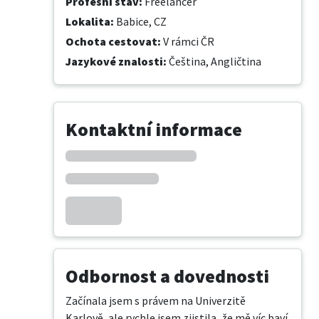
Profesní stav
:
Freelancer
Lokalita
:
Babice, CZ
Ochota cestovat
:
V rámci ČR
Jazykové znalosti
:
Čeština,
Angličtina
Kontaktní informace
Odbornost a dovednosti
Začínala jsem s právem na Univerzitě 
Karlově, ale rychle jsem zjistila, že mě víc baví 