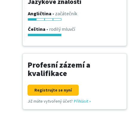
Jazykové znalosti
Angličtina
• začátečník
Čeština
• rodilý mluvčí
Profesní zázemí a
kvalifikace
Registrujte se nyní
Již máte vytvořený účet?
Přihlásit
»