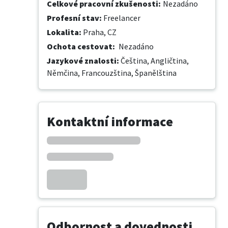
Celkové pracovní zkušenosti
:
Nezadáno
Profesní stav
:
Freelancer
Lokalita
:
Praha, CZ
Ochota cestovat
:
Nezadáno
Jazykové znalosti
:
Čeština,
Angličtina,
Němčina,
Francouzština,
Španělština
Kontaktní informace
Odbornost a dovednosti