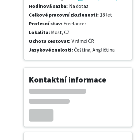
Hodinová sazba
:
Na dotaz
Celkové pracovní zkušenosti
:
18 let
Profesní stav
:
Freelancer
Lokalita
:
Most, CZ
Ochota cestovat
:
V rámci ČR
Jazykové znalosti
:
Čeština,
Angličtina
Kontaktní informace