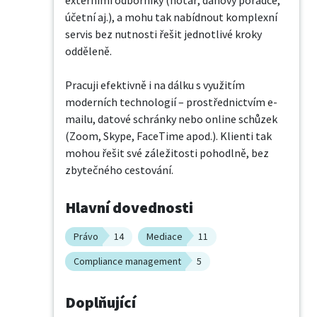
externími odborníky (notář, daňový poradce, 
účetní aj.), a mohu tak nabídnout komplexní 
servis bez nutnosti řešit jednotlivé kroky 
odděleně.

Pracuji efektivně i na dálku s využitím 
moderních technologií – prostřednictvím e-
mailu, datové schránky nebo online schůzek 
(Zoom, Skype, FaceTime apod.). Klienti tak 
mohou řešit své záležitosti pohodlně, bez 
zbytečného cestování.
Hlavní dovednosti
Právo
14
Mediace
11
Compliance management
5
Doplňující