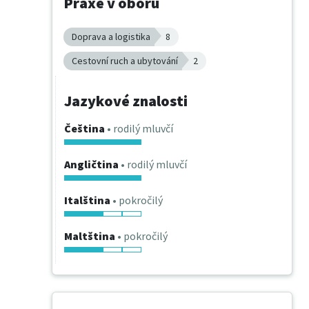
Praxe v oboru
Doprava a logistika
8
Cestovní ruch a ubytování
2
Jazykové znalosti
Čeština
• rodilý mluvčí
Angličtina
• rodilý mluvčí
Italština
• pokročilý
Maltština
• pokročilý