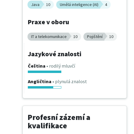
Java
10
Umělá inteligence (AI)
4
Praxe v oboru
IT a telekomunikace
10
Pojištění
10
Jazykové znalosti
Čeština
• rodilý mluvčí
Angličtina
• plynulá znalost
Profesní zázemí a
kvalifikace