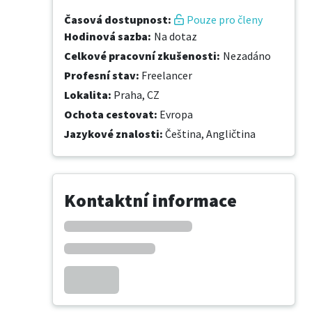
Časová dostupnost
:
Pouze pro členy
Hodinová sazba
:
Na dotaz
Celkové pracovní zkušenosti
:
Nezadáno
Profesní stav
:
Freelancer
Lokalita
:
Praha, CZ
Ochota cestovat
:
Evropa
Jazykové znalosti
:
Čeština,
Angličtina
Kontaktní informace