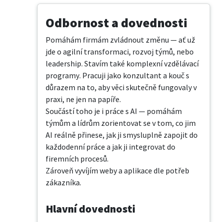
Odbornost a dovednosti
Pomáhám firmám zvládnout změnu — ať už 
jde o agilní transformaci, rozvoj týmů, nebo 
leadership. Stavím také komplexní vzdělávací 
programy. Pracuji jako konzultant a kouč s 
důrazem na to, aby věci skutečně fungovaly v 
praxi, ne jen na papíře. 

Součástí toho je i práce s AI — pomáhám 
týmům a lídrům zorientovat se v tom, co jim 
AI reálně přinese, jak ji smysluplně zapojit do 
každodenní práce a jak ji integrovat do 
firemních procesů.

Zároveň vyvíjím weby a aplikace dle potřeb 
zákazníka.
Hlavní dovednosti