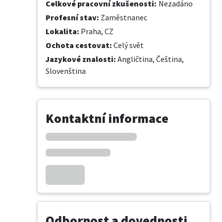
Celkové pracovní zkušenosti
:
Nezadáno
Profesní stav
:
Zaměstnanec
Lokalita
:
Praha, CZ
Ochota cestovat
:
Celý svět
Jazykové znalosti
:
Angličtina,
Čeština,
Slovenština
Kontaktní informace
Odbornost a dovednosti