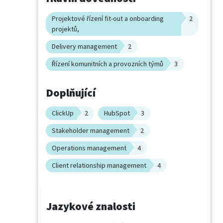
Projektové řízení fit-out a onboarding
2
projektů,
Delivery management
2
Řízení komunitních a provozních týmů
3
Doplňující
ClickUp
2
HubSpot
3
Stakeholder management
2
Operations management
4
Client relationship management
4
Jazykové znalosti