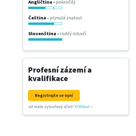
Angličtina
• pokročilý
Čeština
• plynulá znalost
Slovenština
• rodilý mluvčí
Profesní zázemí a
kvalifikace
Registrujte se nyní
Již máte vytvořený účet?
Přihlásit
»