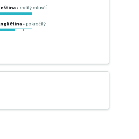
Čeština
• rodilý mluvčí
ngličtina
• pokročilý