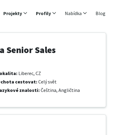
Projekty
Profily
Nabídka
Blog
 a Senior Sales
okalita
:
Liberec, CZ
chota cestovat
:
Celý svět
azykové znalosti
:
Čeština,
Angličtina