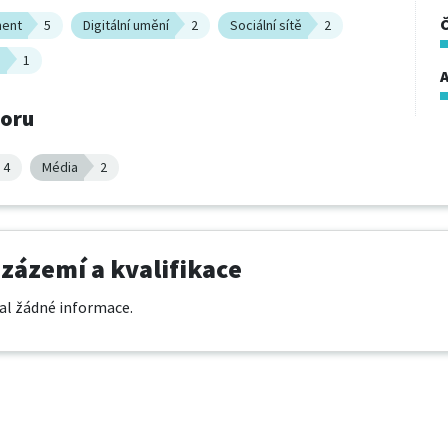
ment
5
Digitální umění
2
Sociální sítě
2
n
1
A
boru
4
Média
2
 zázemí a kvalifikace
al žádné informace.