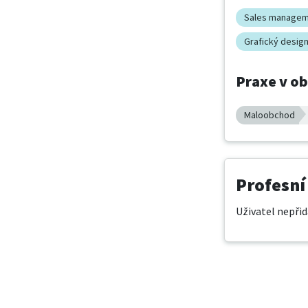
Sales manage
Grafický desig
Praxe v o
Maloobchod
Profesní
Uživatel nepřid