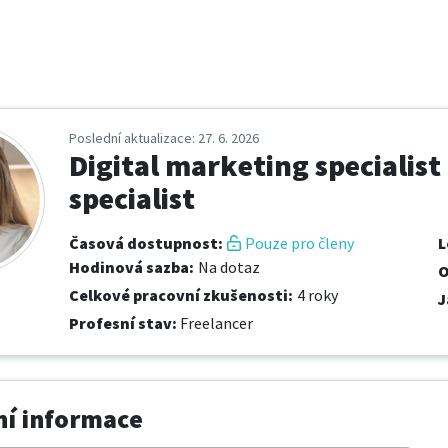
Poslední aktualizace
: 27. 6. 2026
Digital marketing specialist
specialist
Časová dostupnost
:
Pouze pro členy
L
Hodinová sazba
:
Na dotaz
O
Celkové pracovní zkušenosti
:
4 roky
J
Profesní stav
:
Freelancer
í informace