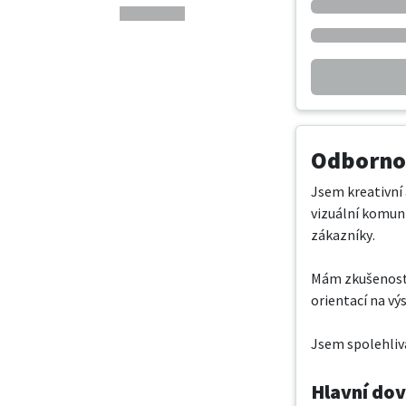
Odbornos
Jsem kreativní 
vizuální komun
zákazníky.

Mám zkušenosti 
orientací na vý
Jsem spolehlivá
Hlavní do