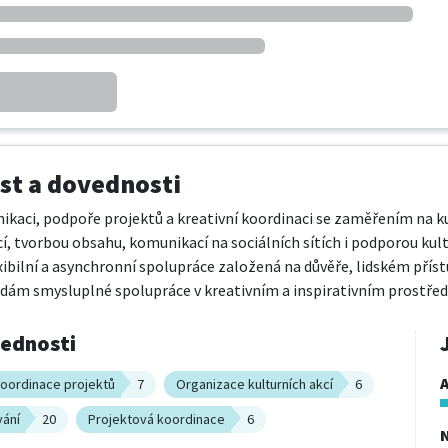
t a dovednosti
ikaci, podpoře projektů a kreativní koordinaci se zaměřením na ku
cí, tvorbou obsahu, komunikací na sociálních sítích i podporou kul
exibilní a asynchronní spolupráce založená na důvěře, lidském příst
edám smysluplné spolupráce v kreativním a inspirativním prostřed
vednosti
A
oordinace projektů
7
Organizace kulturních akcí
6
vání
20
Projektová koordinace
6