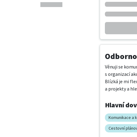
Odbornos
Věnuji se komun
s organizací ak
Blízká je mi fl
a projekty a hl
Hlavní do
Komunikace a k
Cestovní pláno