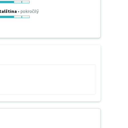
talština
• pokročilý