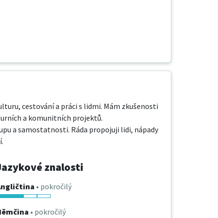
lturu, cestování a práci s lidmi. Mám zkušenosti 
turních a komunitních projektů.

upu a samostatnosti. Ráda propojuji lidi, nápady 
í.
Jazykové znalosti
ngličtina
• pokročilý
Němčina
• pokročilý