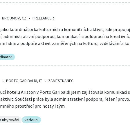
BROUMOV, CZ
•
FREELANCER
ako koordinátorka kulturních a komunitních aktivit, kde propojuji
í, administrativní podporou, komunikací i spoluprací na kreativních
mi lidmi a podpoře aktivit zaměřených na kulturu, vzdělávání a ko
dinator
•
PORTO GARIBALDI, IT
•
ZAMĚSTNANEC
ucí hotelu Ariston v Porto Garibaldi jsem zajišťovala komunikaci 
ktivit. Součástí práce byla administrativní podpora, řešení provoz
emného prostředí pro hosty i tým.
a ubytování
Vedoucí