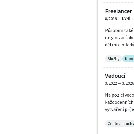
Freelancer
8/2019 —
NYNÍ
•
Působím také j
organizací akc
dětmi a mladý
Služby
Koor
Vedoucí
3/2022 —
3/2026
Na pozici vedo
každodenních a
vytváření příj
Cestovní ruch 