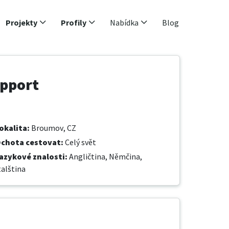
Projekty
Profily
Nabídka
Blog
upport
okalita
:
Broumov, CZ
chota cestovat
:
Celý svět
azykové znalosti
:
Angličtina,
Němčina,
talština