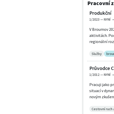
Pracovní z
Produkční
1/2023 —
NYNÍ
•
V Broumov 202
aktivitách. P
regionální roz
Služby
bro
Průvodce 
1/2012 —
NYNÍ
•
Pracuji jako 
situací v dyna
novým zkušen
Cestovní ruch 