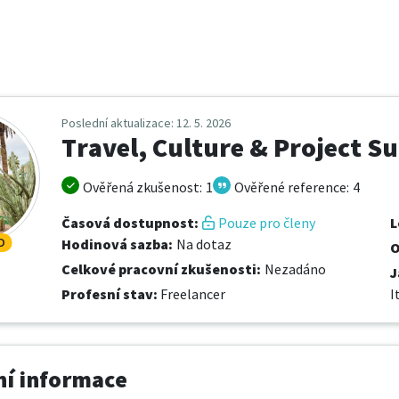
Poslední aktualizace
: 12. 5. 2026
Travel, Culture & Project S
Ověřená zkušenost
:
1
Ověřené reference
:
4
Časová dostupnost
:
Pouze pro členy
L
D
Hodinová sazba
:
Na dotaz
O
Celkové pracovní zkušenosti
:
Nezadáno
J
Profesní stav
:
Freelancer
I
í informace