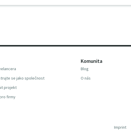
Komunita
reelancera
Blog
trujte se jako společnost
O nás
it projekt
pro firmy
Imprint