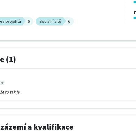
I
ora projektů
6
Sociální sítě
6
e (1)
026
že to tak je.
 zázemí a kvalifikace