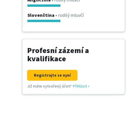
Slovenština
• rodilý mluvčí
Profesní zázemí a
kvalifikace
Registrujte se nyní
Již máte vytvořený účet?
Přihlásit
»