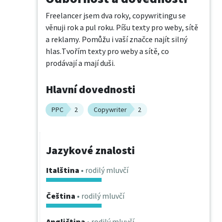
Freelancer jsem dva roky, copywritingu se 
věnuji rok a pul roku. Píšu texty pro weby, sítě 
a reklamy. Pomůžu i vaší značce najít silný 
hlas.Tvořím texty pro weby a sítě, co 
prodávají a mají duši.
Hlavní dovednosti
PPC
2
Copywriter
2
Jazykové znalosti
Italština
• rodilý mluvčí
Čeština
• rodilý mluvčí
Angličtina
• rodilý mluvčí