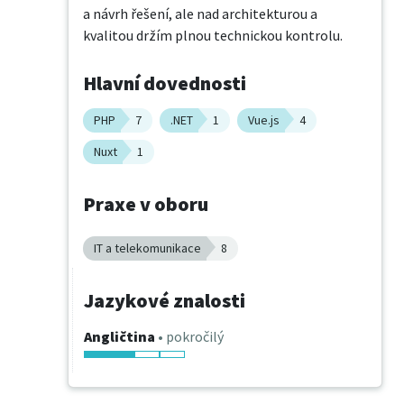
a návrh řešení, ale nad architekturou a 
kvalitou držím plnou technickou kontrolu.
Hlavní dovednosti
PHP
7
.NET
1
Vue.js
4
Nuxt
1
Praxe v oboru
IT a telekomunikace
8
Jazykové znalosti
Angličtina
• pokročilý