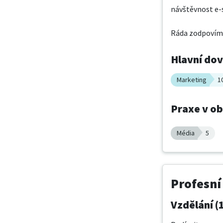
návštěvnost e-s
Ráda zodpovím j
Hlavní do
Marketing
1
Praxe v o
Média
5
Profesní
Vzdělání (