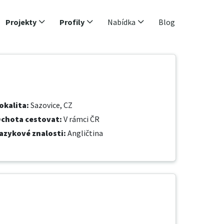
Projekty
Profily
Nabídka
Blog
okalita
:
Sazovice, CZ
chota cestovat
:
V rámci ČR
azykové znalosti
:
Angličtina