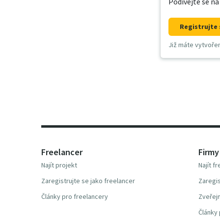
Podívejte se na
Registrujte 
Již máte vytvoře
Freelancer
Firmy
Najít projekt
Najít f
Zaregistrujte se jako freelancer
Zaregis
Články pro freelancery
Zveřejn
Články 