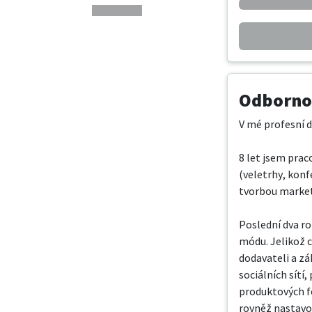
Odbornos
V mé profesní d
8 let jsem prac
(veletrhy, konf
tvorbou market
Poslední dva r
módu. Jelikož 
dodavateli a zá
sociálních sítí
produktových fo
rovněž nastavov