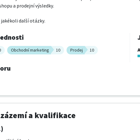
hopu a prodejní výsledky.

akékoli další otázky.
vednosti
A
0
Obchodní marketing
10
Prodej
10
boru
 zázemí a kvalifikace
1)