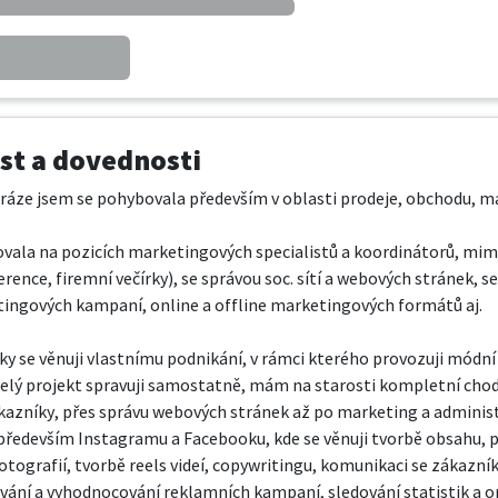
t a dovednosti
ráze jsem se pohybovala především v oblasti prodeje, obchodu, ma
ovala na pozicích marketingových specialistů a koordinátorů, mim
erence, firemní večírky), se správou soc. sítí a webových stránek
ingových kampaní, online a offline marketingových formátů aj.

oky se věnuji vlastnímu podnikání, v rámci kterého provozuji mód
celý projekt spravuji samostatně, mám na starosti kompletní cho
kazníky, přes správu webových stránek až po marketing a administr
, především Instagramu a Facebooku, kde se věnuji tvorbě obsahu, p
tografií, tvorbě reels videí, copywritingu, komunikaci se zákazník
ání a vyhodnocování reklamních kampaní, sledování statistik a op