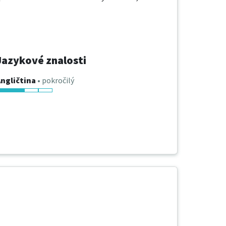
Jazykové znalosti
ngličtina
• pokročilý