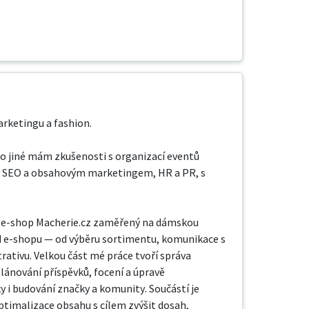
rketingu a fashion.

o jiné mám zkušenosti s organizací eventů 
, se SEO a obsahovým marketingem, HR a PR, s 
ní e-shop Macherie.cz zaměřený na dámskou 
d e-shopu — od výběru sortimentu, komunikace s 
ativu. Velkou část mé práce tvoří správa 
lánování příspěvků, focení a úpravě 
y i budování značky a komunity. Součástí je 
timalizace obsahu s cílem zvýšit dosah, 