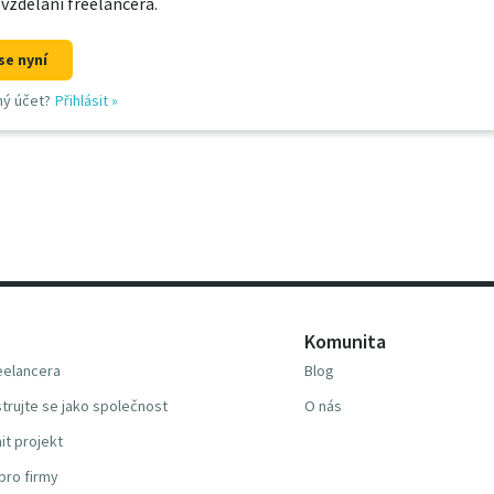
 vzdělání freelancera.
se nyní
ný účet?
Přihlásit
»
Komunita
reelancera
Blog
trujte se jako společnost
O nás
it projekt
pro firmy