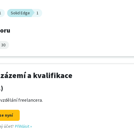
1
Solid Edge
1
boru
30
 zázemí a kvalifikace
1)
 vzdělání freelancera.
se nyní
ný účet?
Přihlásit
»