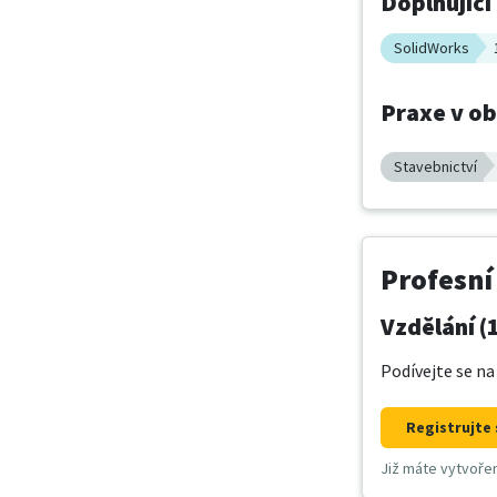
Doplňující
SolidWorks
Praxe v o
Stavebnictví
Profesní
Vzdělání (
Podívejte se na
Registrujte 
Již máte vytvoře