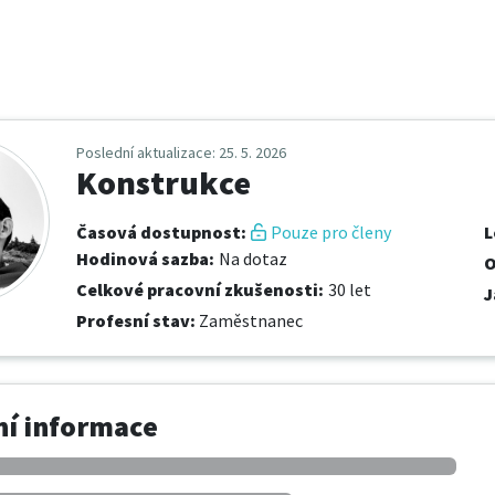
Poslední aktualizace
: 25. 5. 2026
Konstrukce
Časová dostupnost
:
Pouze pro členy
L
Hodinová sazba
:
Na dotaz
O
Celkové pracovní zkušenosti
:
30 let
J
Profesní stav
:
Zaměstnanec
í informace