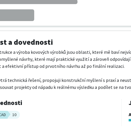
t a dovednosti
rukce a výroba kovových výrobků jsou oblasti, které mě baví nejvíce
omyšlené návrhy, které mají praktické využití a zároveň odpovídají
 a efektivní přístup od prvotního návrhu až po finální realizaci.

rá technická řešení, propojuji konstrukční myšlení s praxí a neus
ouvat projekty od nápadu k reálnému výsledku a podílet se na tvo
vednosti
A
CAD
10