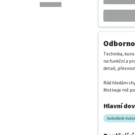
Odbornos
Technika, konst
na funkční a pr
detail, přesnost
Rád hledám chyt
Motivuje mě pos
Hlavní do
Autodesk Auto