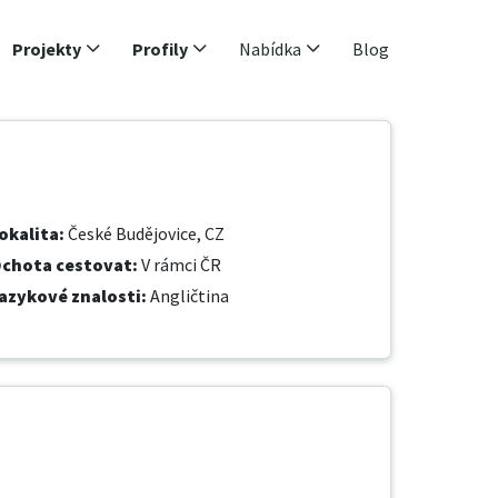
Projekty
Profily
Nabídka
Blog
okalita
:
České Budějovice, CZ
chota cestovat
:
V rámci ČR
azykové znalosti
:
Angličtina