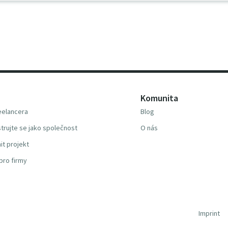
Komunita
reelancera
Blog
trujte se jako společnost
O nás
it projekt
pro firmy
Imprint