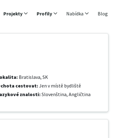
Projekty
Profily
Nabídka
Blog
okalita
:
Bratislava, SK
chota cestovat
:
Jen v místě bydliště
azykové znalosti
:
Slovenština,
Angličtina