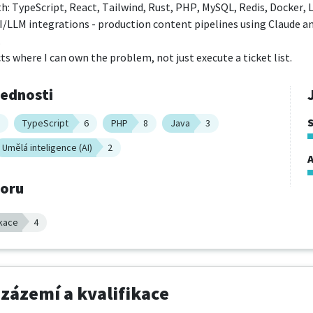
h: TypeScript, React, Tailwind, Rust, PHP, MySQL, Redis, Docker, L
I/LLM integrations - production content pipelines using Claude a


cts where I can own the problem, not just execute a ticket list.
vednosti
TypeScript
6
PHP
8
Java
3
Umělá inteligence (AI)
2
A
boru
ikace
4
 zázemí a kvalifikace