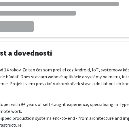
t a dovednosti
14 rokov. Za ten čas som prešiel cez Android, IoT, systémový kód
de hľadať. Dnes staviam webové aplikácie a systémy na mieru, inte
enie. Projekt viem prevziať v akomkoľvek stave a dotiahnuť do konc
loper with 9+ years of self-taught experience, specialising in Type
emote work.

 shipped production systems end-to-end - from architecture and 
astructure.
