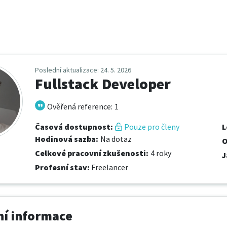
Poslední aktualizace
: 24. 5. 2026
Fullstack Developer
Ověřená reference
:
1
Časová dostupnost
:
Pouze pro členy
L
Hodinová sazba
:
Na dotaz
O
Celkové pracovní zkušenosti
:
4 roky
J
Profesní stav
:
Freelancer
í informace