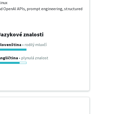
inux

nd OpenAI APIs, prompt engineering, structured 
Jazykové znalosti
Slovenština
• rodilý mluvčí
ngličtina
• plynulá znalost