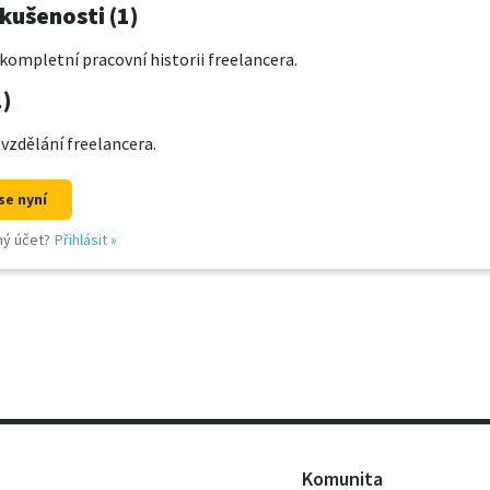
kušenosti (1)
kompletní pracovní historii freelancera.
1)
 vzdělání freelancera.
se nyní
ný účet?
Přihlásit
»
Komunita