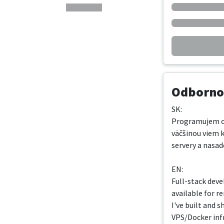
Odbornos
SK:

Programujem od 
väčšinou viem k
servery a nasad
EN:

Full-stack deve
available for r
I've built and
VPS/Docker infr