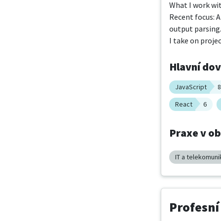
What I work wit
Recent focus: A
output parsing.
I take on proje
Hlavní do
JavaScript
8
React
6
Praxe v o
IT a telekomun
Profesní