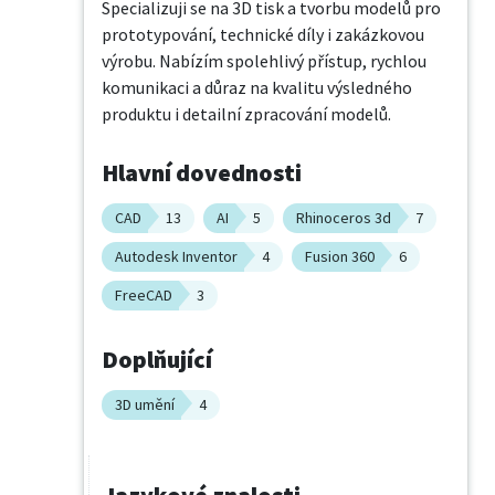
Specializuji se na 3D tisk a tvorbu modelů pro 
prototypování, technické díly i zakázkovou 
výrobu. Nabízím spolehlivý přístup, rychlou 
komunikaci a důraz na kvalitu výsledného 
produktu i detailní zpracování modelů.
Hlavní dovednosti
CAD
13
AI
5
Rhinoceros 3d
7
Autodesk Inventor
4
Fusion 360
6
FreeCAD
3
Doplňující
3D umění
4