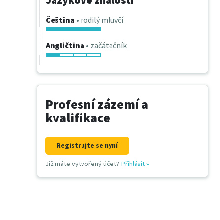
Jazykové znalosti
Čeština
• rodilý mluvčí
Angličtina
• začátečník
Profesní zázemí a
kvalifikace
Registrujte se nyní
Již máte vytvořený účet?
Přihlásit
»