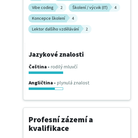
Vibe coding
2
Školení / výcvik (IT)
4
Koncepce školení
4
Lektor dalšího vzdělávání
2
Jazykové znalosti
Čeština
• rodilý mluvčí
Angličtina
• plynulá znalost
Profesní zázemí a
kvalifikace