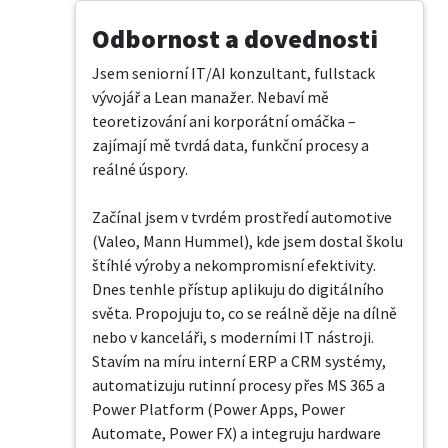
Odbornost a dovednosti
Jsem seniorní IT/AI konzultant, fullstack 
vývojář a Lean manažer. Nebaví mě 
teoretizování ani korporátní omáčka – 
zajímají mě tvrdá data, funkční procesy a 
reálné úspory.

Začínal jsem v tvrdém prostředí automotive 
(Valeo, Mann Hummel), kde jsem dostal školu 
štíhlé výroby a nekompromisní efektivity. 
Dnes tenhle přístup aplikuju do digitálního 
světa. Propojuju to, co se reálně děje na dílně 
nebo v kanceláři, s moderními IT nástroji. 
Stavím na míru interní ERP a CRM systémy, 
automatizuju rutinní procesy přes MS 365 a 
Power Platform (Power Apps, Power 
Automate, Power FX) a integruju hardware 