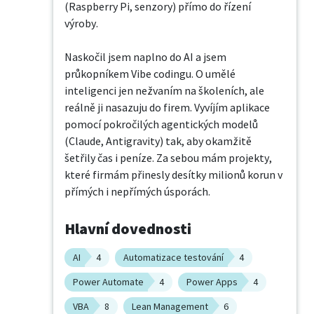
(Raspberry Pi, senzory) přímo do řízení 
výroby.

Naskočil jsem naplno do AI a jsem 
průkopníkem Vibe codingu. O umělé 
inteligenci jen nežvaním na školeních, ale 
reálně ji nasazuju do firem. Vyvíjím aplikace 
pomocí pokročilých agentických modelů 
(Claude, Antigravity) tak, aby okamžitě 
šetřily čas i peníze. Za sebou mám projekty, 
které firmám přinesly desítky milionů korun v 
přímých i nepřímých úsporách.
Hlavní dovednosti
AI
4
Automatizace testování
4
Power Automate
4
Power Apps
4
VBA
8
Lean Management
6