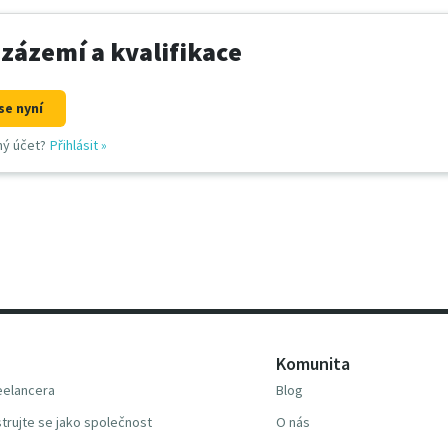
 zázemí a kvalifikace
se nyní
ný účet?
Přihlásit
»
Komunita
reelancera
Blog
trujte se jako společnost
O nás