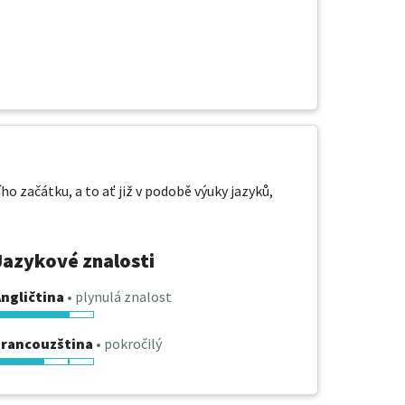
o začátku, a to ať již v podobě výuky jazyků, 
Jazykové znalosti
ngličtina
• plynulá znalost
Francouzština
• pokročilý