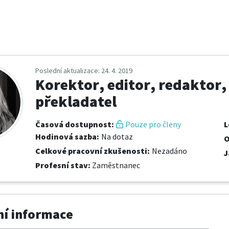
Poslední aktualizace
: 24. 4. 2019
Korektor, editor, redaktor,
překladatel
Časová dostupnost
:
Pouze pro členy
L
Hodinová sazba
:
Na dotaz
O
Celkové pracovní zkušenosti
:
Nezadáno
J
Profesní stav
:
Zaměstnanec
í informace