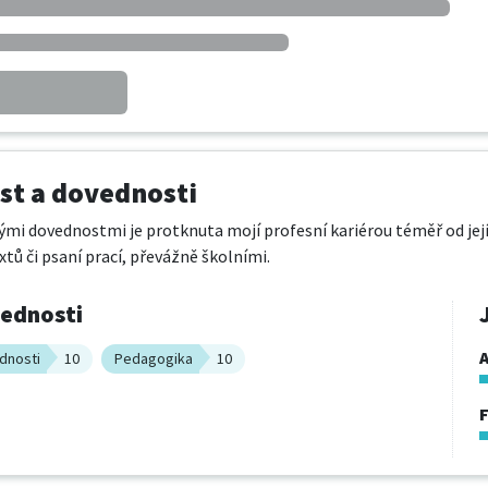
t a dovednosti
ými dovednostmi je protknuta mojí profesní kariérou téměř od jejíh
tů či psaní prací, převážně školními.
vednosti
A
dnosti
10
Pedagogika
10