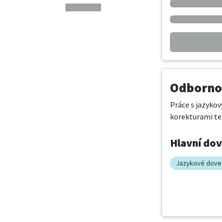
Odbornos
Práce s jazykov
korekturami tex
Hlavní do
Jazykové dove