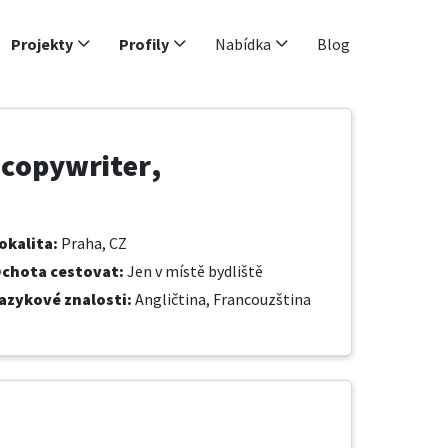
Projekty
Profily
Nabídka
Blog
 copywriter,
okalita
:
Praha, CZ
chota cestovat
:
Jen v místě bydliště
azykové znalosti
:
Angličtina,
Francouzština