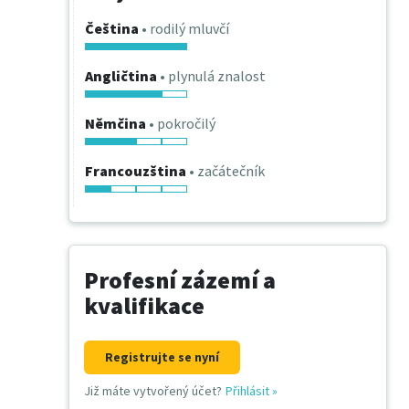
Čeština
• rodilý mluvčí
Angličtina
• plynulá znalost
Němčina
• pokročilý
Francouzština
• začátečník
Profesní zázemí a
kvalifikace
Registrujte se nyní
Již máte vytvořený účet?
Přihlásit
»