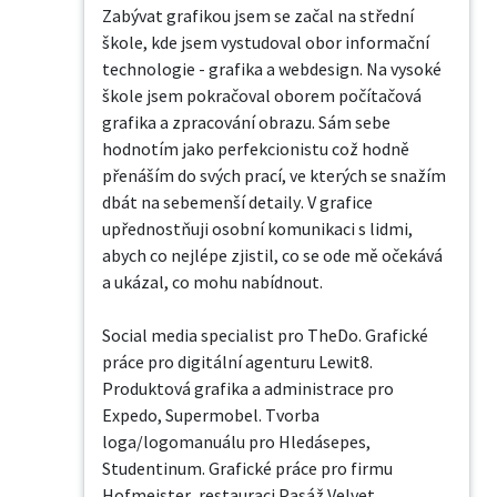
Zabývat grafikou jsem se začal na střední 
škole, kde jsem vystudoval obor informační 
technologie - grafika a webdesign. Na vysoké 
škole jsem pokračoval oborem počítačová 
grafika a zpracování obrazu. Sám sebe 
hodnotím jako perfekcionistu což hodně 
přenáším do svých prací, ve kterých se snažím 
dbát na sebemenší detaily. V grafice 
upřednostňuji osobní komunikaci s lidmi, 
abych co nejlépe zjistil, co se ode mě očekává 
a ukázal, co mohu nabídnout.

Social media specialist pro TheDo. Grafické 
práce pro digitální agenturu Lewit8. 
Produktová grafika a administrace pro 
Expedo, Supermobel. Tvorba 
loga/logomanuálu pro Hledásepes, 
Studentinum. Grafické práce pro firmu 
Hofmeister, restauraci Pasáž Velvet, 