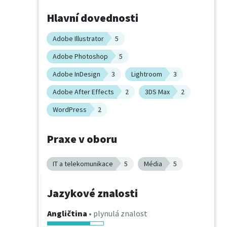
Hlavní dovednosti
Adobe Illustrator
5
Adobe Photoshop
5
Adobe InDesign
3
Lightroom
3
Adobe After Effects
2
3DS Max
2
WordPress
2
Praxe v oboru
IT a telekomunikace
5
Média
5
Jazykové znalosti
Angličtina
• plynulá znalost