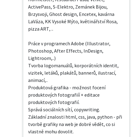
ActivePass, S-Elektro, Zemánek Bijou, 
Brzysvoji, Ghost design, Encetex, kavárna 
LaVáza, KK Vysoké Mýto, květinářství Rosa, 
pizza ART, ..

Práce v programech Adobe (Illustrator, 
Photoshop, After Effects, InDesign, 
Lightroom,..)

Tvorba logomanuálů, korporátních identit, 
vizitek, letáků, plakátů, bannerů, ilustrací, 
animací,..

Produktová grafika - možnost focení 
produktových fotografiíí + editace 
produktových fotografií.

Správá sociálních sítí, copywriting.

Základní znalosti html, css, java, python - při 
tvorbě grafiky na web je dobré vědět, co si 
vlastně mohu dovolit.