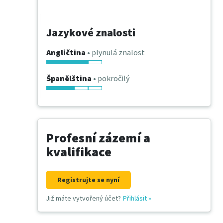
Jazykové znalosti
Angličtina
• plynulá znalost
Španělština
• pokročilý
Profesní zázemí a
kvalifikace
Registrujte se nyní
Již máte vytvořený účet?
Přihlásit
»