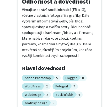
Odbornost a dovednosti
Věnuji se správě sociálních sítí (FB a IG), 
včetně vlastních fotografií a grafiky. Dále 
vytvářím informativní weby, píši blog, 
spravuji eshop a tvořím texty. Dlouhodobě 
spolupracuji s kavárnami/bistry a s firmami, 
které nabízejí dárkové zboží, květiny, 
parfémy, kosmetiku a bytový design. Jsem 
otevřená nejrůznějším projektům, kde ráda 
využiji kombinací svých schopností.
Hlavní dovednosti
Adobe Photoshop
5
Blogger
8
WordPress
2
Fotograf
7
Webdesign
2
Sociální sítě
4
Grafický design
5