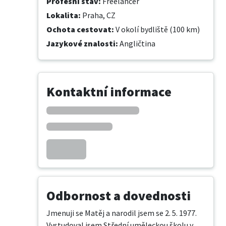
Profesní stav
:
Freelancer
Lokalita
:
Praha, CZ
Ochota cestovat
:
V okolí bydliště (100 km)
Jazykové znalosti
:
Angličtina
Kontaktní informace
Odbornost a dovednosti
Jmenuji se Matěj a narodil jsem se 2. 5. 1977. 
Vystudoval jsem Střední uměleckou školu v 