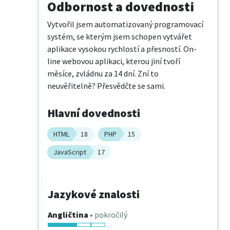
Odbornost a dovednosti
Vytvořil jsem automatizovaný programovací 
systém, se kterým jsem schopen vytvářet 
aplikace vysokou rychlostí a přesností. On-
line webovou aplikaci, kterou jiní tvoří 
měsíce, zvládnu za 14 dní. Zní to 
neuvěřitelně? Přesvědčte se sami.
Hlavní dovednosti
HTML
18
PHP
15
JavaScript
17
Jazykové znalosti
Angličtina
• pokročilý