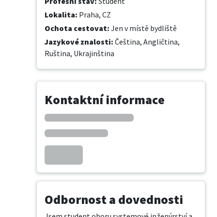
Profesní stav
:
Student
Lokalita
:
Praha, CZ
Ochota cestovat
:
Jen v místě bydliště
Jazykové znalosti
:
Čeština,
Angličtina,
Ruština,
Ukrajinština
Kontaktní informace
Odbornost a dovednosti
Jsem student oboru systemové inženýrství a 