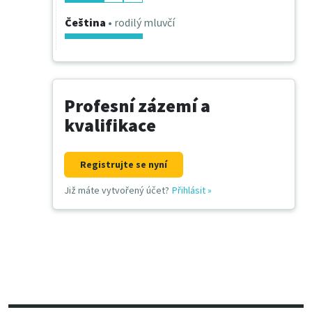
Čeština
• rodilý mluvčí
Profesní zázemí a
kvalifikace
Registrujte se nyní
Již máte vytvořený účet?
Přihlásit
»