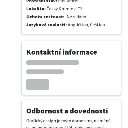
Profesní stav
:
Freelancer
Lokalita
:
Český Krumlov, CZ
Ochota cestovat
:
Nezadáno
Jazykové znalosti
:
Angličtina,
Čeština
Kontaktní informace
Odbornost a dovednosti
Grafický design je mým domovem, nicméně 
se ho nebojím opouštět, objevovat nové 