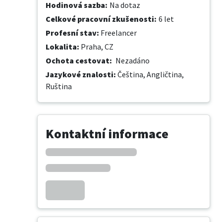
Hodinová sazba
:
Na dotaz
Celkové pracovní zkušenosti
:
6 let
Profesní stav
:
Freelancer
Lokalita
:
Praha, CZ
Ochota cestovat
:
Nezadáno
Jazykové znalosti
:
Čeština,
Angličtina,
Ruština
Kontaktní informace