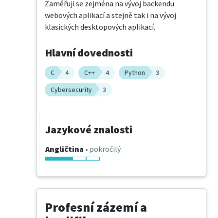
Zaměřuji se zejména na vývoj backendu 
webových aplikací a stejně tak i na vývoj 
klasických desktopových aplikací.
Hlavní dovednosti
C
4
C++
4
Python
3
Cybersecurity
3
Jazykové znalosti
Angličtina
• pokročilý
Profesní zázemí a