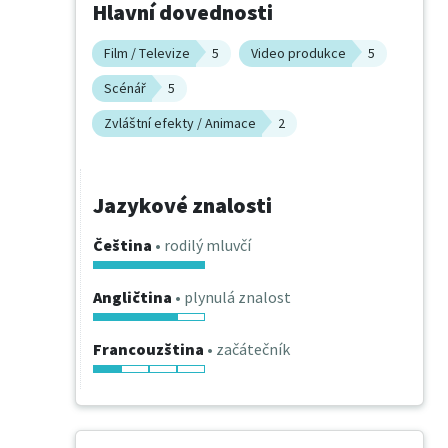
Hlavní dovednosti
Film / Televize
5
Video produkce
5
Scénář
5
Zvláštní efekty / Animace
2
Jazykové znalosti
Čeština
• rodilý mluvčí
Angličtina
• plynulá znalost
Francouzština
• začátečník