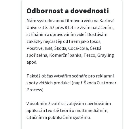
Odbornost a dovednosti
Mám vystudovanou filmovou vědu na Karlově 
Univerzitě. Již přes 8 let se živím natáčením, 
stříháním a upravováním videí. Dostávám 
zakázky nejčastěji od firem jako Ipsos, 
Positive, IBM, Škoda, Coca-cola, Česká 
spořitelna, Komerční banka, Tesco, Grayling 
apod.

Taktéž občas vytvářím scénáře pro reklamní 
spoty větších produkcí (např. Škoda Customer 
Process)

V osobním životě se zabývám navrhováním 
aplikací a tvorbě teorií o multimediálním, 
citačním a publikačním systému.