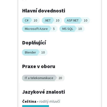
Hlavní dovednosti
C#
10
.NET
10
ASP.NET
10
Microsoft Azure
5
MS SQL
10
Doplňující
Blender
10
Praxe v oboru
IT a telekomunikace
20
Jazykové znalosti
Čeština
• rodilý mluvčí