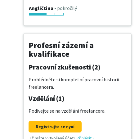
Angličtina
• pokročilý
Profesní zázemí a
kvalifikace
Pracovní zkušenosti (2)
Prohlédněte si kompletní pracovní historii
freelancera.
Vzdělání (1)
Podívejte se na vzdělání freelancera.
Registrujte se nyní
Již máte vytvořený účet?
Přihlásit
»