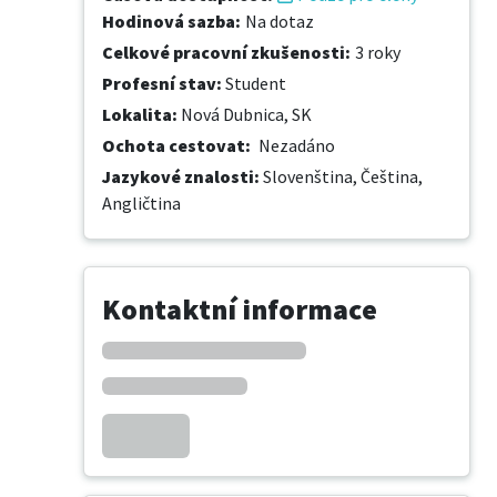
Hodinová sazba
:
Na dotaz
Celkové pracovní zkušenosti
:
3 roky
Profesní stav
:
Student
Lokalita
:
Nová Dubnica, SK
Ochota cestovat
:
Nezadáno
Jazykové znalosti
:
Slovenština,
Čeština,
Angličtina
Kontaktní informace