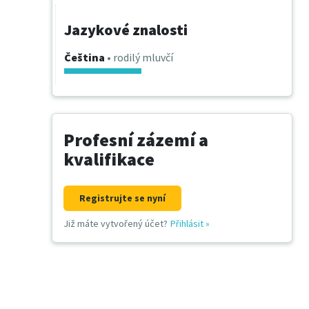
Jazykové znalosti
Čeština
• rodilý mluvčí
Profesní zázemí a
kvalifikace
Registrujte se nyní
Již máte vytvořený účet?
Přihlásit
»