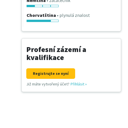
Němčina
• začátečník
Chorvatština
• plynulá znalost
Profesní zázemí a
kvalifikace
Registrujte se nyní
Již máte vytvořený účet?
Přihlásit
»