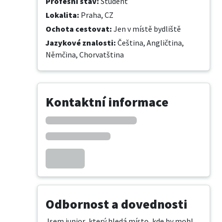
Profesní stav
:
Student
Lokalita
:
Praha, CZ
Ochota cestovat
:
Jen v místě bydliště
Jazykové znalosti
:
Čeština,
Angličtina,
Němčina,
Chorvatština
Kontaktní informace
Odbornost a dovednosti
Jsem junior, který hledá místo, kde by mohl 